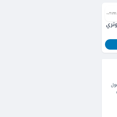
وتري
صول