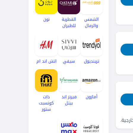
الشمس
القطرية
نون
والرمال
للطيران
ترينديول
سيفي
اتش اند ام
أمازون
فيرنز اند
ذات
بيتل
كونسبت
ستور