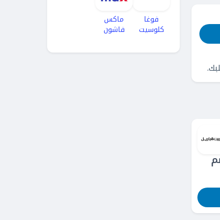
فوغا
ماكس
كلوسيت
فاشون
م