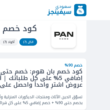
كود خصم با
الكل (7)
أكواد (7)
خصم 90%
عروض اشترِ واحداً واحصل على و
تسوّق الحين الأثاث ومنتجات الديكورات المنزلية و
بخصم حتى 90% + خصم إضافي 5% على كل شرائك.