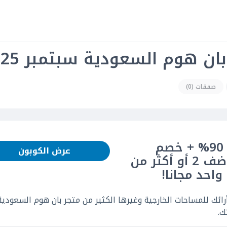
ن هوم السعودية سبتمبر 2025
صفقات (0)
كود خصم بان هوم: خصم حتى 90% + خصم
عرض الكوبون
إضافي 5% على كل طلباتك | أضف 2 أو أكثر من
احد مجانا!
أرائك للمساحات الخارجية وغيرها الكثير من متجر بان هوم السعودية