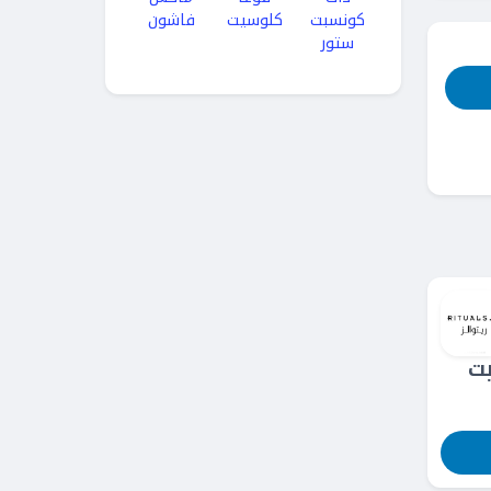
كونسبت
كلوسيت
فاشون
ستور
ت