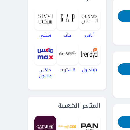
أناس
جاب
سيفي
ترينديول
6 ستريت
ماكس
فاشون
المتاجر الشعبية