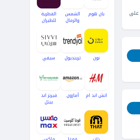
ابت 15% على كل طلبك على
بان هوم
الشمس
القطرية
والرمال
للطيران
نون
ترينديول
سيفي
اتش اند ام
أمازون
فيرنز اند
بيتل
ذات
فوغا
ماكس