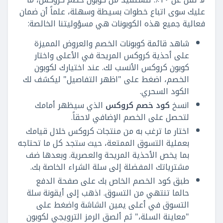
عليك سوى اتباع خطوات بسيطة وسهلة، علماً أن ضمان
فعالية جميع هذه الكوبونات هي مسؤوليتنا الخالصة:
شاهد قائمة كوبونات الخصم والعروض المميزة
على أحذية كروكس المريحة في الأعلى واختار
كوبون كروكس الأنسب لك. عند اختيارك لكوبون
الخصم، اضغط على "اظهر التفاصيل" ليكشف لك
الكود السحري.
انسخ
كود خصم كروكس
الذي سيظهر أمامك
لتحصل على الخصم الإضافي لاحقاً.
اختار ما ترغب به من منتجات كروكس خلال قيامك
بعملية التسوق الممتعة، حيث ستجد كل ما تحتاجه
بما يخص الأحذية المريحة والعصرية. وبعدها ضف
مشترياتك المفضلة إلى سلة الشراء الخاصة بك.
طبق كود الخصم الخاص بك على صفحة الدفع
حالما تنتهي من التسوق. اذهب إلى أيقونة سلة
التسوق في أعلى يمين الشاشة واضغط على
"معاينة السلة،" ثم ألصق الرمز الترويجي لكوبون