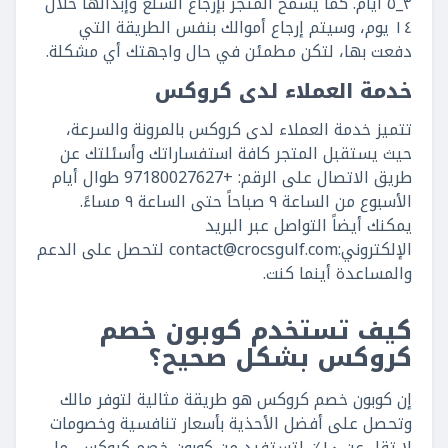
٣_٥ أيام. كما يسمح المتجر بإرجاع السلع وإبدالها خلال
١٤ يوم، وسيتم إرجاع أموالك بنفس الطريقة التي
دفعت بها، لتكن مطمئن في حال واجهتك أي مشكلة.
خدمة العملاء لدى كروكس
تتميز خدمة العملاء لدى كروكس بالمرونة والسرعة،
حيث يستقبل المتجر كافة استفساراتك وأسئلتك عن
طريق الاتصال على الرقم: +97180027627 طوال أيام
الأسبوع من الساعة ٩ صباحاً حتى الساعة ٩ مساءً.
يمكنك أيضاً التواصل عبر البريد
الإلكتروني:
contact@crocsgulf.com
لتحصل على الدعم
والمساعدة أينما كنت.
كيف تستخدم كوبون خصم
كروكس بشكل صحيح؟
إن كوبون خصم كروكس هو طريقة مثالية لتوفر مالك
وتحصل على أفضل الأحذية بأسعار تنافسية وخصومات
لا تقل عن ١٠٪. لتستفيد من كوبون خصم كروكس، ما