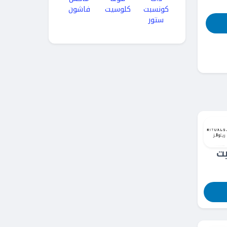
كونسبت
كلوسيت
فاشون
ستور
ت