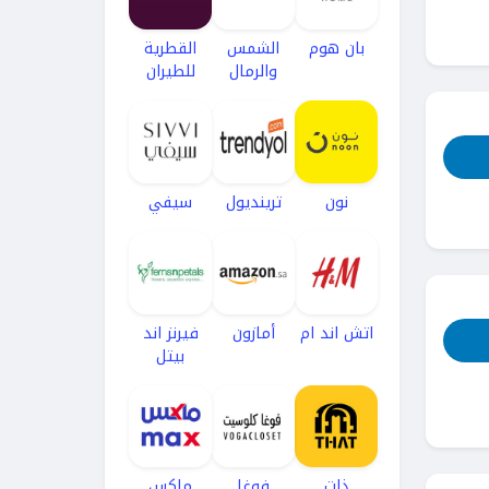
بان هوم
الشمس
القطرية
والرمال
للطيران
نون
ترينديول
سيفي
اتش اند ام
أمازون
فيرنز اند
بيتل
ذات
فوغا
ماكس