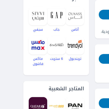
أناس
جاب
سيفي
ترينديول
6 ستريت
ماكس
فاشون
المتاجر الشعبية