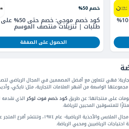
خصم 50%
كود خصم نون: احصلي على كاش باك 10%
كود خصم موجي: خصم حتى 
طلبات | تنزيلات منتصف الموسم
الحصول على الصفقة
ضة
لتجارية؛ فهي تتعاون مع أفضل المصممين في المجال الرياضي لتصن
 مجموعتها الواسعة من أشهر العلامات التجارية، مثل: نايكي، وأدي
صومات على منتجاتها؛ عن طريق
كود خصم فوت لوكر
الذي نقدمه ل
ازًا للمتسوقين المحبين للرياضة.
تأسس فوت لوكر -المتجر العالمي المتخصص في مجال الملابس والأحذية الرياضية- عام ١٩٧٤، وتنتشر أف