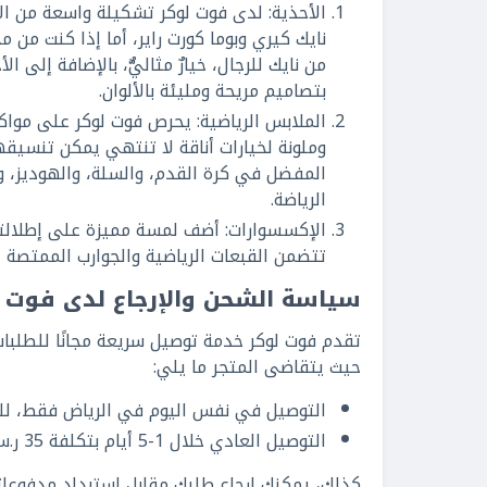
الأحذية: لدى فوت لوكر تشكيلة واسعة من الأ
نايك كيري وبوما كورت راير، أما إذا كنت من م
من نايك للرجال، خيارٌ مثاليٌّ، بالإضافة إلى 
بتصاميم مريحة ومليئة بالألوان.
الملابس الرياضية: يحرص فوت لوكر على موا
وملونة لخيارات أناقة لا تنتهي يمكن تنسيق
المفضل في كرة القدم، والسلة، والهوديز، وا
الرياضة.
الإكسسوارات: أضف لمسة مميزة على إطلالتك
تتضمن القبعات الرياضية والجوارب الممتصة 
سياسة الشحن والإرجاع لدى فوت ل
حيث يتقاضى المتجر ما يلي:
التوصيل في نفس اليوم في الرياض فقط، للطلبات قبل الساعة 
التوصيل العادي خلال 1-5 أيام بتكلفة 35 ر.س للطلبات الأقل من 399 ر.س.
كذلك، يمكنك إرجاع طلبك مقابل استرداد مدفوعاتك خلال مهلة 14 يومًا في حال لم ت