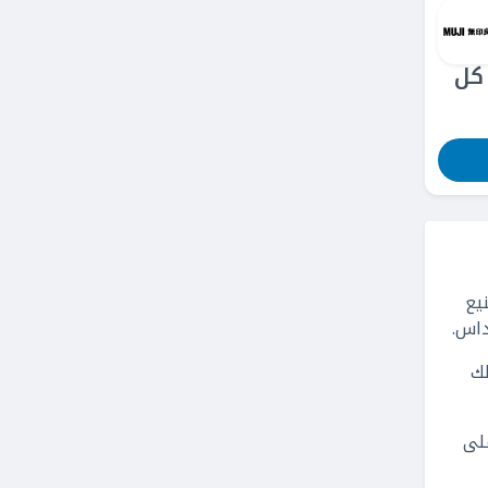
50% على كل
يع
داس.
ك
رع المتجر على