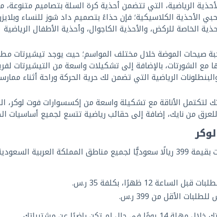
حذية الرياضية، التي تتضمن أحذية كرة السلة بتصاميم متنوعة، مث
حبي الأحذية الكلاسيكية؛ فإن حذاءً بتصميم داد شوز للنساء وبلايزر
الأحذية الخاصة للركض، والأحذية الكاجوال، وأحذية الأطفال الرياضية
كبة صيحات الموضة خلال مختلف المواسم؛ حيث يوجد تيشيرتات مطب
ها مع الشورتات، بالإضافة إلى تشكيلات واسعة من التيشيرتات لفر
لبنطلونات الرياضية التي تضمن لك حرية الحركة وراحة أثناء ممارس
 لتكتمل الأناقة مع تشكيلة واسعة من إكسسوارات فوت لوكر، ال
للعرق من نايك، إضافة إلى حقائب رياضية تتسع لجميع أساسيات الص
وكر
تقدم فوت لوكر خدمة توصيل سريعة مجانًا للطلبات بقيمة 399 ريالًا سعوديًّا لجميع مناطق المملكة العربية السعودي
12 ظهرًا، بكلفة 35 ر.س.
كن راضيًا عن مشترياتك.