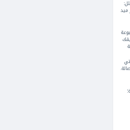
ل:
 ميد
وعة
يقك
ة
تي
الة.
ة؛