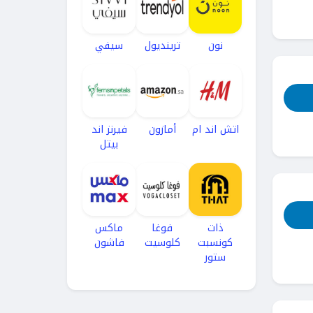
نون
ترينديول
سيفي
اتش اند ام
أمازون
فيرنز اند
بيتل
ذات
فوغا
ماكس
كونسبت
كلوسيت
فاشون
ستور