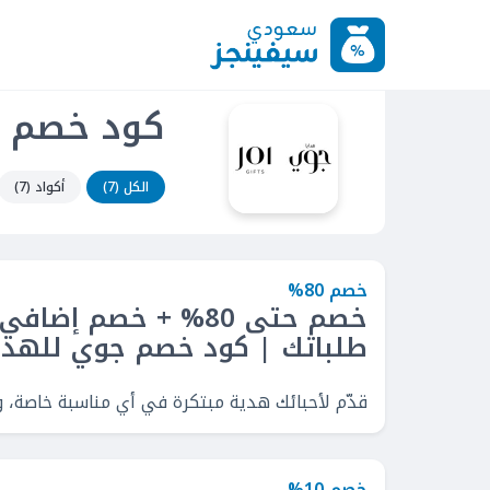
كود خصم جو
الكل (7)
أكواد (7)
خصم 80%
طلباتك | كود خصم جوي للهداي
قدّم لأحبائك هدية مبتكرة في أي مناسبة خاصة، واستمتع بخصم حتى 80% + 
خصم 10%