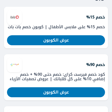
خصم 15%
خصم 15% على ملابس الأطفال | كوبون خصم بات بات
عرض الكوبون
خصم 90%
كود خصم فيرست كراي: خصم حتى 90% + خصم
إضافي 10% على كل طلباتك | عروض تصفيات الأزياء
عرض الكوبون