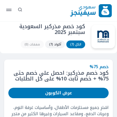
كود خصم مذركير السعودية
سبتمبر 2025
الكل (7)
أكواد (7)
صفقات (0)
خصم 75%
كود خصم مذركير: احصل على خصم حتى
75% + خصم ثابت 10% على كل الطلبات
عرض الكوبون
اشترِ جميع مستلزمات الأطفال، وأساسيات غرفة النوم،
وعربات الدفع، ومقاعد السيارات وغيرها الكثير من متجر