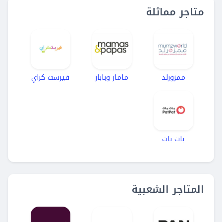
متاجر مماثلة
ممزورلد
ماماز وباباز
فيرست كراي
بات بات
المتاجر الشعبية