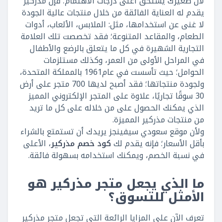
لأن صغيرك يستحق أعلى درجات الاهتمام؛ فإن مذركير
يقدم له العناية الفائقة من خلال منتجات عالية الجودة
لا غنى عن استخدامها، مثل: الملابس، الألعاب، أدوات
الطعام، والمقاعد المتنوعة؛ فقد تخصصت تلك العلامة
التجارية الشهيرة في كل ما يتعلق بالرضع والأطفال
في المراحل الأولى من العمر، وكذلك مستلزمات
الحوامل؛ حيث تأسست في عام1961 بالمملكة المتحدة،
ولجودة منتجاتها؛ فقد أصبح لديها 700 متجر على أرض
30 سوقًا تجاريًا، علاوة على المتجر الإلكتروني المميز
الذي يمكنك الحصول على من خلاله على كل ما تريد
من منتجات مذركير المميزة.
ولأن موقع سعودي سيفينجز يريدك أن تستمتع بالشراء
بأقل الأسعار؛ فإنه يقدم لك
كود خصم مذركير
، الأعلى
في نسبة الخصم، ويمكنك استخدامه بسهولة فائقة.
ما الذي يجعل متجر مذركير هو
الأمثل للتسوق؟
تعرف الآن على المزايا الرائعة التي تجعل متجر مذركير