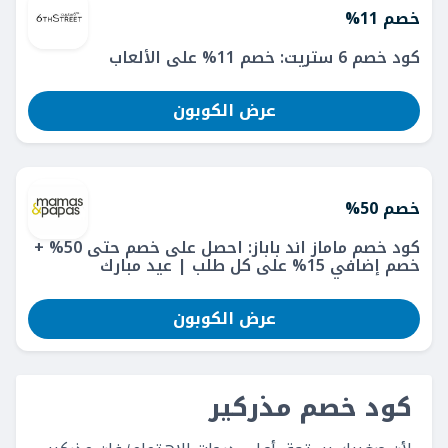
خصم 11%
كود خصم 6 ستريت: خصم 11% على الألعاب
عرض الكوبون
خصم 50%
كود خصم ماماز اند باباز: احصل على خصم حتى 50% +
خصم إضافي 15% على كل طلب | عيد مبارك
عرض الكوبون
كود خصم مذركير