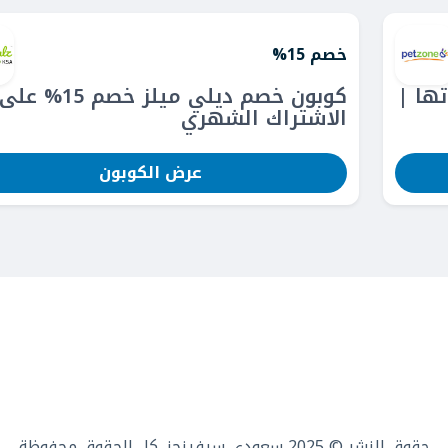
خصم 15%
تها |
كوبون خصم ديلي ميلز خصم 15% على
الاشتراك الشهري
عرض الكوبون
حقوق النشر © 2025 سعودي سيفينجز. كل الحقوق محفوظة