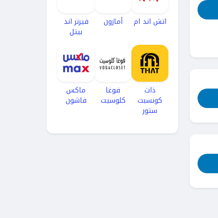
اتش اند ام
أمازون
فيرنز اند
بيتل
ذات
فوغا
ماكس
كونسبت
كلوسيت
فاشون
ستور