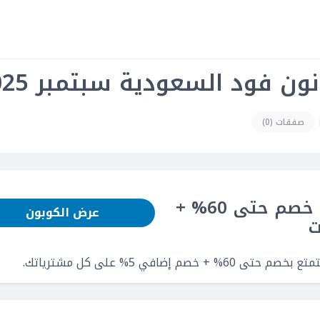
ن فود السعودية سبتمبر 2025
صفقات (0)
كود خصم نون فود: احصل على خصم حتى 60% +
عرض الكوبون
افي 5% على كل مشترياتك.