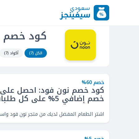
كود خصم نو
الكل (7)
أكواد (7)
خصم 60%
خصم إضافي 5% على كل طلبات
اشتر الطعام المفضل لديك من متجر نون فود واستمتع بخصم حتى 60% + خصم إض
خصم 5%