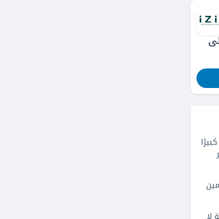
ال على
بيرًا
مين
 لا