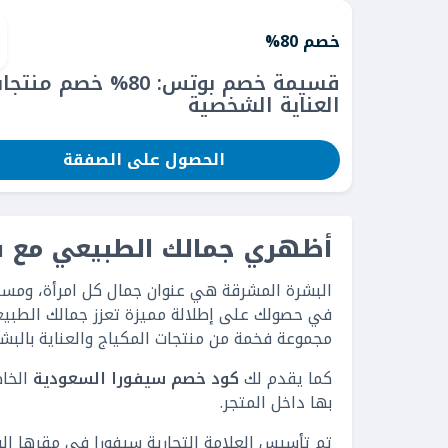
خصم 80%
قسيمة خصم بوتس: 80% خصم منتج
العناية الشخصية
الحصول على الصفقة
أظهري جمالك الطبيعي مع س
البشرة المشرقة هي عنوان جمال كل امرأة، ومستحضر
في حصولك على إطلالة مميزة تعزز جمالك الطبيع
مجموعة فخمة من منتجات المكياج والعناية بالبش
كما يقدم لك
كود خصم سيفورا السعودية
الخاص
بها داخل المتجر.
تم تأسيس العلامة التجارية سيفورا في مقرها الر