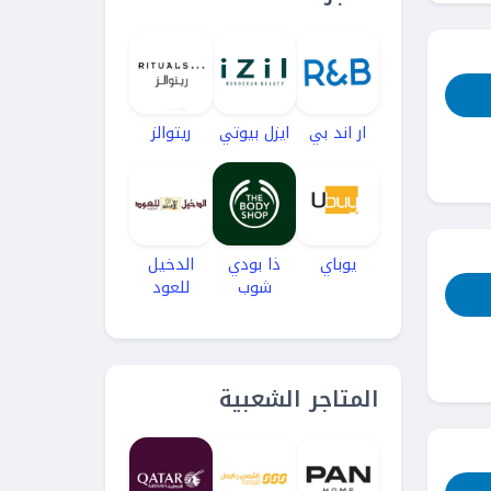
ار اند بي
ايزل بيوتي
ريتوالز
يوباي
ذا بودي
الدخيل
شوب
للعود
المتاجر الشعبية