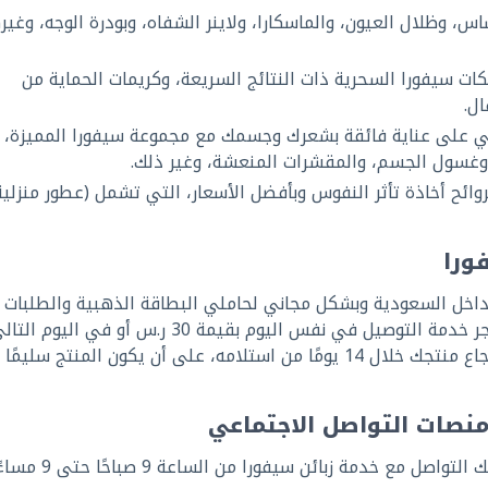
 وظلال العيون، والماسكارا، ولاينر الشفاه، وبودرة الوجه، وغير
 سيفورا السحرية ذات النتائج السريعة، وكريمات الحماية من
ل.
على عناية فائقة بشعرك وجسمك مع مجموعة سيفورا المميزة، 
 وغسول الجسم، والمقشرات المنعشة، وغير ذلك.
ائح أخاذة تأثر النفوس وبأفضل الأسعار، التي تشمل (عطور منزلية
ورا
داخل السعودية وبشكل مجاني لحاملي البطاقة الذهبية والطلبات 
تزيد قيمتها عن 350 ريالًا سعوديًّا، كما يوفر المتجر خدمة التوصيل في نفس اليوم بقيمة 30 ر.س أو في اليوم ا
بقيمة 20 ر.س في مدينة جدة. ويسمح سيفورا بإرجاع منتجك خلال 14 يومًا من استلامه، على أن يكون المنتج سليمًا
نصات التواصل الاجتماعي
في حال كان لديك أي استفسار حول المتجر؛ يمكنك التواصل مع خدمة 