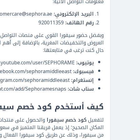
معلومات التواصل الآتية:
البريد الإلكتروني:
tomercare@sephora.ae
رقم الهاتف:
920011359
وبفضل حضور سيفورا القوي على منصات التواصل ال
العروض والتخفيضات المغرية، بالإضافة إلى أهم ا
حال كنت ترغب في متابعتها:
يوتيوب:
https://www.youtube.com/user/SEPHORAME
فيسبوك:
https://www.facebook.com/sephoramiddleeast
إنستغرام:
https://www.instagram.com/sephoramiddleeast
سناب شات:
https://www.snapchat.com/add/Sephoramesnaps
كيف أستخدم كود خصم سيفو
لتفعيل
كود خصم سيفورا
المكان الصحيح؛ إذ يعمل فريقنا المتميز في سعو
من سيفورا، وذلك عن طريق كود سيفورا الفعال و