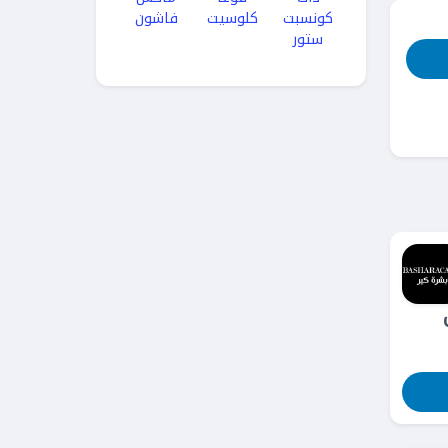
كونسبت
كلوسيت
فاشون
ستور
ل