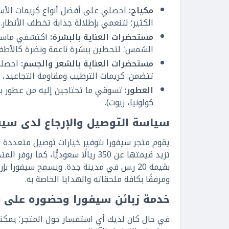
مكياج:
احصلي على أفضل أنواع كريمات الأساس،
الكثير؛ لتنعمي بإطلالة جذابة تخطف الأنظار.
مستحضرات العناية بالبشرة:
اكتشفي ماسكات
الشمس؛ لتحظين ببشرة ناعمة ونضرة كالأطفا
مستحضرات العناية بالشعر والجسم:
احصلي 
تتضمن: كريمات الترطيب ومقاومة التجاعيد،
العطور:
تسوقي ما تحتاجين إليه من عطور برو
كولونيا، زيوت).
سياسة التوصيل والإرجاع لدى سيف
يقوم متجر سيفورا بتوفير خيارات توصيل متعددة 
ومرفقًا بكافة ملحقاته والهدايا الخاصة به.
خدمة زبائن سيفورا وحضوره على م