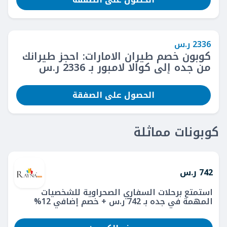
2336 ر.س
كوبون خصم طيران الامارات: احجز طيرانك
من جده إلى كوالا لامبور بـ 2336 ر.س
الحصول على الصفقة
كوبونات مماثلة
742 ر.س
استمتع برحلات السفاري الصحراوية للشخصيات
المهمة في جده بـ 742 ر.س + خصم إضافي 12%