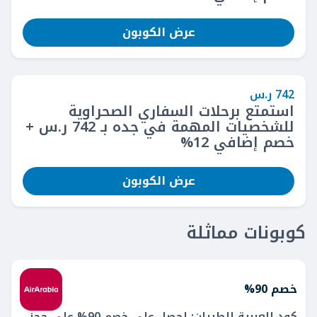
عرض الكوبون
742 ر.س
استمتع برحلات السفاري الصحراوية
للشخصيات المهمة في جده بـ 742 ر.س +
خصم إضافي 12%
عرض الكوبون
كوبونات مماثلة
خصم 90%
كود العربية للطيران: احصل على خصم 90% على حجز