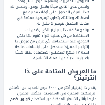
العروض التحفيزية، وأشهرها عرض اشترِ واحدًا
واحصل على الثاني مجانًا بشكل يومي، ويضمن لك
هذا العرض الحصول على أوقات مميزة مع
أصدقائك وعائلتك بتجارب ترفيهية ممتعة في
مكانك المفضل بتوفير لا مثيل له.
برنامج مكافآت ذا إنترتينر الذي يضمن لك
الاستفادة من كل عملية شراء تقوم بها داخل
الموقع، عند استخدامك لأي عرض من عروض ذا
إنترتينر المميزة؛ ستحصل على ابتسامات صالحة
لمدة ١٣ شهرًا تستطيع الاستفادة منها لاحقًا
باعتبارها بديلًا عن العملة الأساسية.
ما العروض المتاحة على ذا
إنترتينر؟
يقدم ذا إنترتينر أكثر من ٢٠٠٠ عرض للعديد من الأماكن
الترفيهية المميزة في السعودية، يمكنك الحصول
عليها بأقل الأسعار الممكنة عبر استخدام
كوبون خصم
ذا إنترتينر
، ومن هذه العروض: