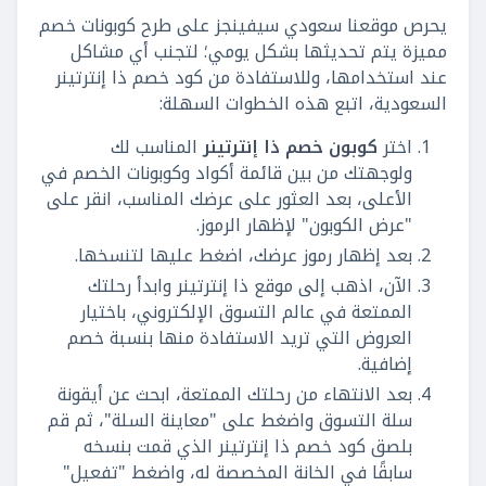
يحرص موقعنا سعودي سيفينجز على طرح كوبونات خصم
مميزة يتم تحديثها بشكل يومي؛ لتجنب أي مشاكل
عند استخدامها، وللاستفادة من كود خصم ذا إنترتينر
السعودية، اتبع هذه الخطوات السهلة:
اختر
كوبون خصم ذا إنترتينر
المناسب لك
ولوجهتك من بين قائمة أكواد وكوبونات الخصم في
الأعلى، بعد العثور على عرضك المناسب، انقر على
"عرض الكوبون" لإظهار الرموز.
بعد إظهار رموز عرضك، اضغط عليها لتنسخها.
الآن، اذهب إلى موقع ذا إنترتينر وابدأ رحلتك
الممتعة في عالم التسوق الإلكتروني، باختيار
العروض التي تريد الاستفادة منها بنسبة خصم
إضافية.
بعد الانتهاء من رحلتك الممتعة، ابحث عن أيقونة
سلة التسوق واضغط على "معاينة السلة"، ثم قم
بلصق كود خصم ذا إنترتينر الذي قمت بنسخه
سابقًا في الخانة المخصصة له، واضغط "تفعيل"